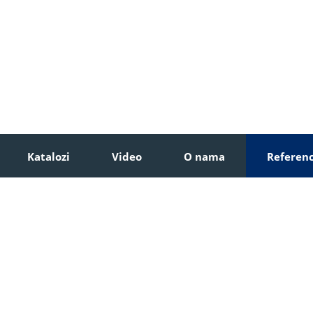
Katalozi
Video
O nama
Referen