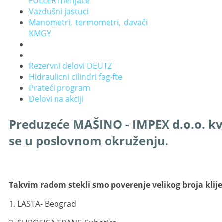
FULLER menjače
Vazdušni jastuci
Manometri, termometri, davači
KMGY
Rezervni delovi DEUTZ
Hidraulicni cilindri fag-fte
Prateći program
Delovi na akciji
Preduzeće MAŠINO - IMPEX d.o.o. kva
se u poslovnom okruženju.
Takvim radom stekli smo poverenje velikog broja klij
1. LASTA- Beograd