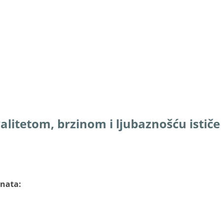
litetom, brzinom i ljubaznošću ističe
enata: